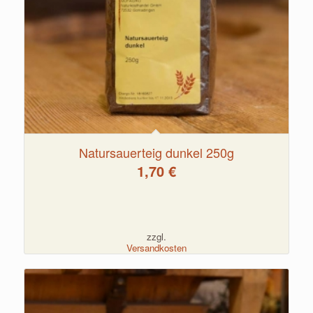
Natursauerteig dunkel 250g
1,70
€
zzgl.
Versandkosten