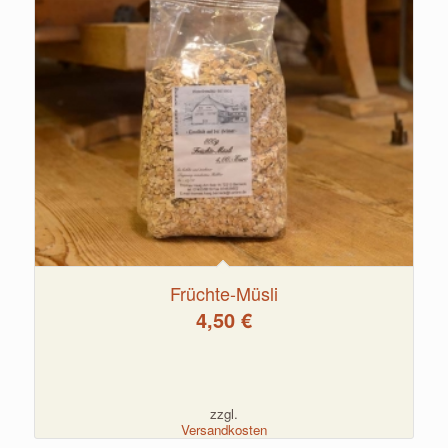
Früchte-Müsli
4,50
€
zzgl.
Versandkosten