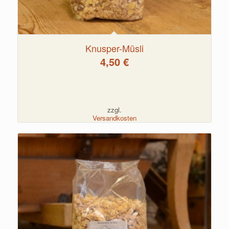
Knusper-Müsli
4,50
€
zzgl.
Versandkosten