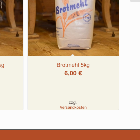
kg
Brotmehl 5kg
6,00
€
zzgl.
Versandkosten